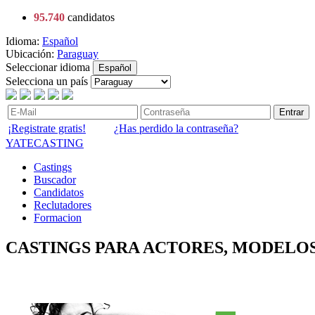
95.740
candidatos
Idioma:
Español
Ubicación:
Paraguay
Seleccionar idioma
Español
Selecciona un país
Entrar
¡Registrate gratis!
¿Has perdido la contraseña?
YATECASTING
Castings
Buscador
Candidatos
Reclutadores
Formacion
CASTINGS PARA ACTORES, MODELOS