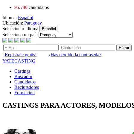
95.740
candidatos
Idioma:
Español
Ubicación:
Paraguay
Seleccionar idioma
Español
Selecciona un país
Entrar
¡Registrate gratis!
¿Has perdido la contraseña?
YATECASTING
Castings
Buscador
Candidatos
Reclutadores
Formacion
CASTINGS PARA ACTORES, MODELOS